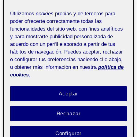
Por
Jorge Rivero Beltrán
25 mayo, 2024
Utilizamos
cookies
propias y de terceros para
poder ofrecerte correctamente todas las
funcionalidades del sitio web, con fines analíticos
Gráficos 3D – Aula 1
Pública
y para mostrarte publicidad personalizada de
acuerdo con un perfil elaborado a partir de tus
hábitos de navegación. Puedes aceptar, rechazar
Para esta ultima practica voy a crear una
o configurar tus preferencias haciendo clic abajo,
escena mezclando distintas partes de
u obtener más información en nuestra
política de
escenas de los increíbles, donde
cookies.
encontraremos los siguientes objetos:
Estas imágenes están sacadas de la propia
Aceptar
película en diferentes momentos pero las
representaremos en una sola escena
Rechazar
haciendo interacciones entre los distintos
objetos y personajes….
Configurar
ENTREGA