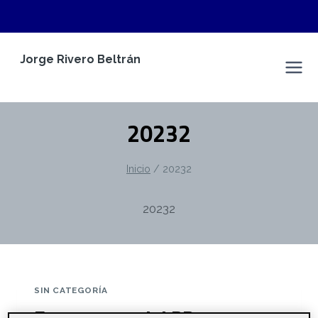
Saltar
Jorge Rivero Beltrán
al
Jorge Rivero Beltrán
contenido
20232
Inicio
/
20232
20232
SIN CATEGORÍA
Entrega parcial PR